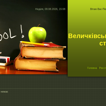
Неділя, 09.08.2026, 15:08
Вітаю Вас
Гі
Величківськ
ст
Головна
|
Реєст
в немає