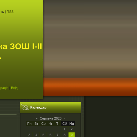
сть
|
RSS
а ЗОШ I-II
.
рація
|
Вхід
Календар
«
Серпень 2026
»
Пн
Вт
Ср
Чт
Пт
Сб
Нд
1
2
3
4
5
6
7
8
9