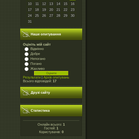
10
11
12
13
14
15
16
17
18
19
20
21
22
23
24
25
26
27
28
29
30
31
Наше опитування
Оцініть мій сайт
Відмінно
Добре
Непогано
Погано
Жахливо
Результати
|
Архів опитувань
Всього відповідей:
17
Друзі сайту
Статистика
Онлайн всього:
1
Гостей:
1
Користувачів:
0